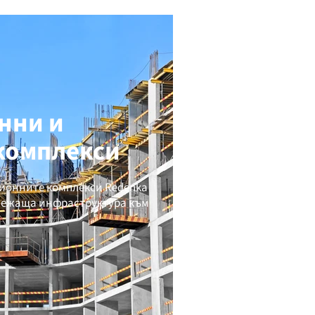
нни и
 комплекси
ионните комплекси Redenka
прилежаща инфраструктура към