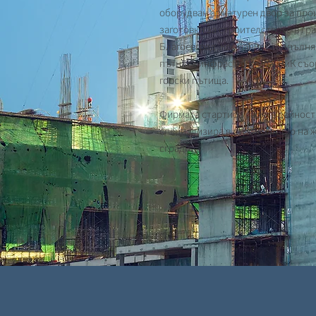
оборудван арматурен двор за про
заготовки за строителството в гра
Благоевград. Компанията изпълняв
пътната инфраструктура, ВиК съо
горски пътища.
Фирмата стартира своята дейност
специализира в строителство на
сгради.