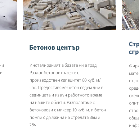
Ст
Бетонов център
сг
ни
Инсталираният в базата ни в град
Фирм
 и
Разлог бетонов възел е с
мате
производствен капацитет 80 куб. м/
пълн
час. Предоставяме бетон седем дни в
сред
седмицата и извън работното време
скел
на нашите обекти. Разполагаме с
опит
бетоновози с миксер 10 куб. м. и бетон
стро
помпи с дължина на стрелата 36м и
обще
28м.
инфр