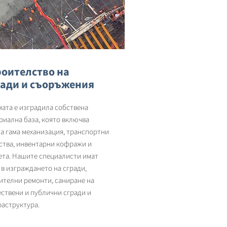
роителство на
ради и съоръжения
ата е изградила собствена
риална база, която включва
а гама механизация, транспортни
ства, инвентарни кофражи и
ета. Нашите специалисти имат
 в изграждането на сгради,
ителни ремонти, саниране на
ствени и публични сгради и
аструктура.