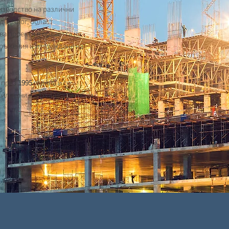
изводство на различни
д Разлог, област
а проекти в областта на
ръжения и изграждане на
 през
1995
година и се
 жилищни и административни