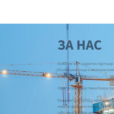
ЗА НАС
Божанов груп- коректен партньор 
Изграждаме къщи и жилищни компл
Банско и региона.
Офис и производствена база в гра
Божанов Груп ЕООД е компания с
инфраструктурно и високо строит
собствен бетонов център, произв