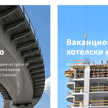
Ваканцио
о
хотелски
ане на трасе от
Изграждане на ваканц
пътна мрежа
и Pirin Hill, както и 
. Смолян.
тях.