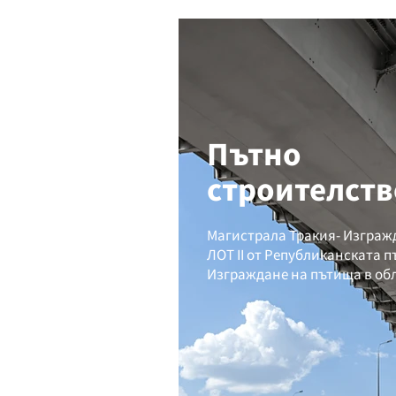
Пътно
строителств
Магистрала Тракия- Изгражд
ЛОТ II от Републиканската 
Изграждане на пътища в обл