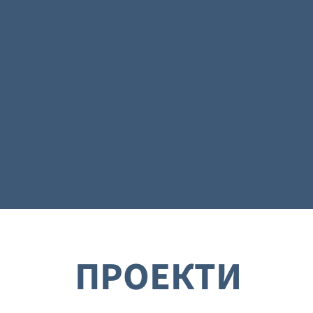
200
55
km
Изградени
Жилищни проекта
пътища
ПРОЕКТИ