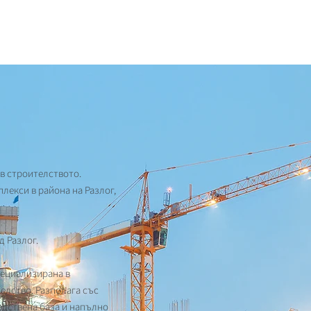
в строителството.
екси в района на Разлог,
д Разлог.
пециализирана в
елство. Разполага със
одствена база и напълно